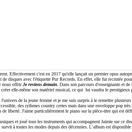
nt. Effectivement c'est en 2017 qu'elle lançait un premier opus autopro
 de disques avec l'étiquette Pur Records. En effet, elle fut recrutée pour
r nous offrir
Je reviens demain
. Dans son parcours d'enseignante et de m
de créer elle-même son matériel musical, ce qui lui vaudra le prestigieu
l'univers de la jeune femme et je me suis surpris à le remettre plusieur
cessible, des rythmes country certes mais dans une enveloppe pop très ri
e liberté. J'aime particulièrement le piano sur la pièce-titre qui est dé
musiques et joué tous les instruments qui accompagnent Jaimie sur ce d
survit à toutes les modes depuis des décennies. L’album est disponible 