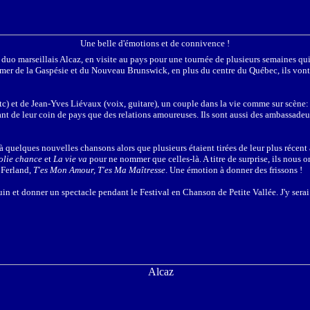
Une belle d'émotions et de connivence !
e du duo marseillais Alcaz, en visite au pays pour une tournée de plusieurs semaines 
e mer de la Gaspésie et du Nouveau Brunswick, en plus du centre du Québec, ils vont 
) et de Jean-Yves Liévaux (voix, guitare), un couple dans la vie comme sur scène: lu
autant de leur coin de pays que des relations amoureuses. Ils sont aussi des ambassade
à quelques nouvelles chansons alors que plusieurs étaient tirées de leur plus récent
jolie chance
et
La vie va
pour ne nommer que celles-là. A titre de surprise, ils nous o
 Ferland,
T'es Mon Amour, T'es Ma Maîtresse
. Une émotion à donner des frissons !
 et donner un spectacle pendant le Festival en Chanson de Petite Vallée. J'y serai et