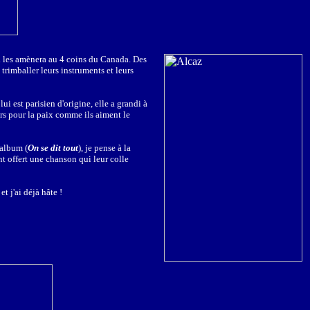
qui les amènera au 4 coins du Canada. Des
trimballer leurs instruments et leurs
i est parisien d'origine, elle a grandi à
urs pour la paix comme ils aiment le
 album (
On se dit tout
), je pense à la
nt offert une chanson qui leur colle
 j'ai déjà hâte !