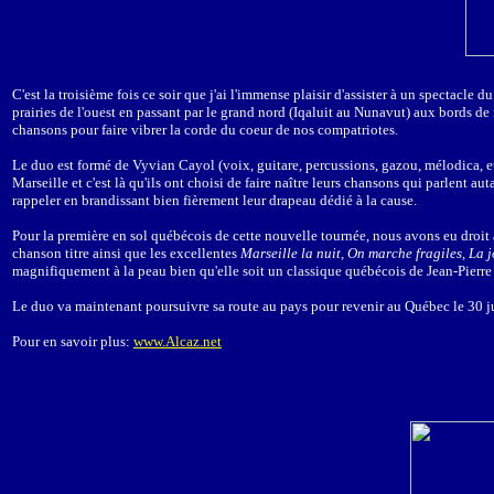
C'est la troisième fois ce soir que j'ai l'immense plaisir d'assister à un spectacl
prairies de l'ouest en passant par le grand nord (Iqaluit au Nunavut) aux bords d
chansons pour faire vibrer la corde du coeur de nos compatriotes.
Le duo est formé de Vyvian Cayol (voix, guitare, percussions, gazou, mélodica, etc
Marseille et c'est là qu'ils ont choisi de faire naître leurs chansons qui parlent 
rappeler en brandissant bien fièrement leur drapeau dédié à la cause.
Pour la première en sol québécois de cette nouvelle tournée, nous avons eu droit 
chanson titre ainsi que les excellentes
Marseille la nuit, On marche fragiles, La 
magnifiquement à la peau bien qu'elle soit un classique québécois de Jean-Pierre
Le duo va maintenant poursuivre sa route au pays pour revenir au Québec le 30 juin
Pour en savoir plus:
www.Alcaz.net