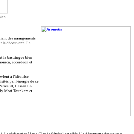
sien
iciant des arrangements
ur la découverte. Le
nt la bastringue bien
rmonica, accordéon et
ient à l'idéatrice
sités par l'énergie de ce
erreault, Hassan El-
ely Mori Tounkara et
. La réalisatrice Marie-Claude Sénécal est allée à la découverte des univers