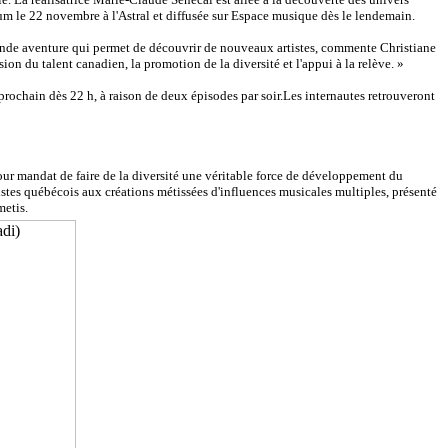
lbum le 22 novembre à l'Astral et diffusée sur Espace musique dès le lendemain.
e grande aventure qui permet de découvrir de nouveaux artistes, commente Christiane
n du talent canadien, la promotion de la diversité et l'appui à la relève. »
rochain dès 22 h, à raison de deux épisodes par soir.Les internautes retrouveront
pour mandat de faire de la diversité une véritable force de développement du
stes québécois aux créations métissées d'influences musicales multiples, présenté
metis.