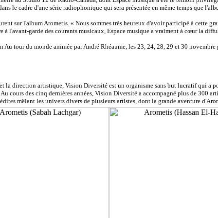
écue dans le cadre d'une série radiophonique qui sera présentée en même temps que l'a
ui figurent sur l'album Arometis. « Nous sommes très heureux d'avoir participé à cett
 à l'avant-garde des courants musicaux, Espace musique a vraiment à cœur la diffusio
sion Au tour du monde animée par André Rhéaume, les 23, 24, 28, 29 et 30 novembre p
 la direction artistique, Vision Diversité est un organisme sans but lucratif qui a 
. Au cours des cinq dernières années, Vision Diversité a accompagné plus de 300 arti
dites mêlant les univers divers de plusieurs artistes, dont la grande aventure d'Aro