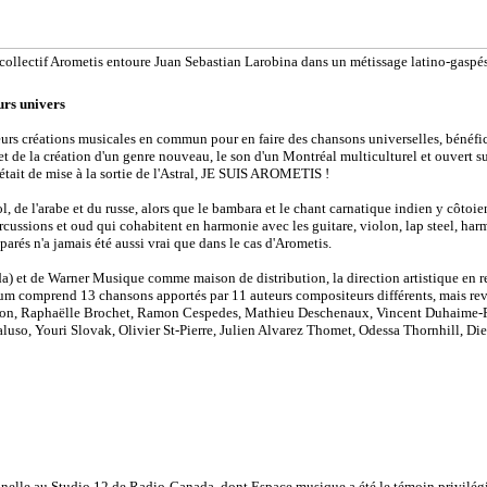
collectif Arometis entoure Juan Sebastian Larobina dans un métissage latino-gaspé
urs univers
s leurs créations musicales en commun pour en faire des chansons universelles, bénéf
et de la création d'un genre nouveau, le son d'un Montréal multiculturel et ouvert s
était de mise à la sortie de l'Astral, JE SUIS AROMETIS !
, de l'arabe et du russe, alors que le bambara et le chant carnatique indien y côtoie
ercussions et oud qui cohabitent en harmonie avec les guitare, violon, lap steel, ha
arés n'a jamais été aussi vrai que dans le cas d'Arometis.
) et de Warner Musique comme maison de distribution, la direction artistique en rev
bum comprend 13 chansons apportés par 11 auteurs compositeurs différents, mais revi
c Breton, Raphaëlle Brochet, Ramon Cespedes, Mathieu Deschenaux, Vincent Duhaime-P
uso, Youri Slovak, Olivier St-Pierre, Julien Alvarez Thomet, Odessa Thornhill, Di
nelle au Studio 12 de Radio-Canada, dont Espace musique a été le témoin privilégié