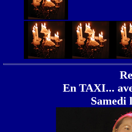
Re
En TAXI... av
Samedi l