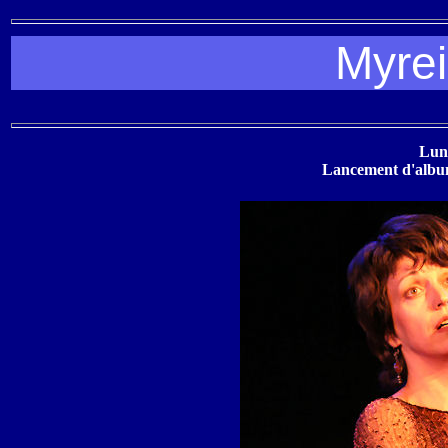
Myrei
Lund
Lancement d'albu