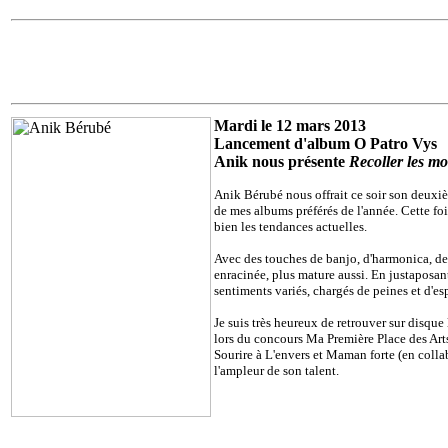
Mardi le 12 mars 2013
Lancement d'album O Patro Vys
Anik nous présente
Recoller les m
Anik Bérubé nous offrait ce soir son deuxièm
de mes albums préférés de l'année. Cette fois
bien les tendances actuelles.
Avec des touches de banjo, d'harmonica, de
enracinée, plus mature aussi. En justaposa
sentiments variés, chargés de peines et d'es
Je suis très heureux de retrouver sur disqu
lors du concours Ma Première Place des Arts
Sourire à L'envers et Maman forte (en col
l'ampleur de son talent.