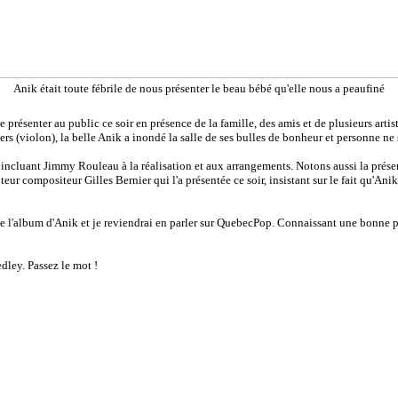
Anik était toute fébrile de nous présenter le beau bébé qu'elle nous a peaufiné
e présenter au public ce soir en présence de la famille, des amis et de plusieurs artis
(violon), la belle Anik a inondé la salle de ses bulles de bonheur et personne ne s
 incluant Jimmy Rouleau à la réalisation et aux arrangements. Notons aussi la prés
auteur compositeur Gilles Bernier qui l'a présentée ce soir, insistant sur le fait qu'An
e l'album d'Anik et je reviendrai en parler sur QuebecPop. Connaissant une bonne part
dley. Passez le mot !