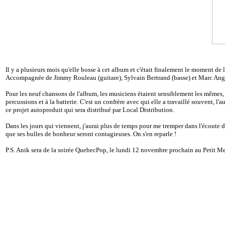
Il y a plusieurs mois qu'elle bosse à cet album et c'était finalement le moment de l
Accompagnée de Jimmy Rouleau (guitare), Sylvain Bertrand (basse) et Marc Angers 
Pour les neuf chansons de l'album, les musiciens étaient sensiblement les mêmes,
percussions et à la batterie. C'est un confrère avec qui elle a travaillé souvent, l'
ce projet autoproduit qui sera distribué par Local Distribution.
Dans les jours qui viennent, j'aurai plus de temps pour me tremper dans l'écoute d
que ses bulles de bonheur seront contagieuses. On s'en reparle !
P.S. Anik sera de la soirée QuebecPop, le lundi 12 novembre prochain au Petit Me