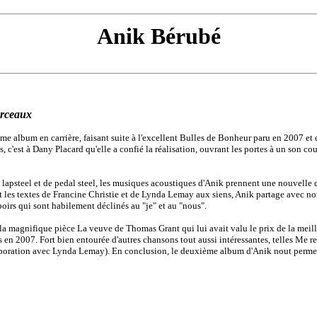
Anik Bérubé
orceaux
e album en carrière, faisant suite à l'excellent Bulles de Bonheur paru en 2007 et qu
, c'est à Dany Placard qu'elle a confié la réalisation, ouvrant les portes à un son cou
 lapsteel et de pedal steel, les musiques acoustiques d'Anik prennent une nouvelle
nt les textes de Francine Christie et de Lynda Lemay aux siens, Anik partage avec 
poirs qui sont habilement déclinés au "je" et au "nous".
e la magnifique pièce La veuve de Thomas Grant qui lui avait valu le prix de la meil
 en 2007. Fort bien entourée d'autres chansons tout aussi intéressantes, telles Me re
laboration avec Lynda Lemay). En conclusion, le deuxième album d'Anik nout permet