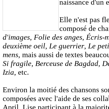
naissance d'un 
Elle n'est pas fl
composé de cha
d'images
,
Folie des anges
,
Écris-
deuxième oeil
,
Le guerrier
,
Le pet
mens
, mais aussi de textes beauc
Si fragile, Berceuse de Bagdad, De
Izia
, etc.
Environ la moitié des chansons so
composées avec l'aide de ses coll
April, Lise participant à la majorit