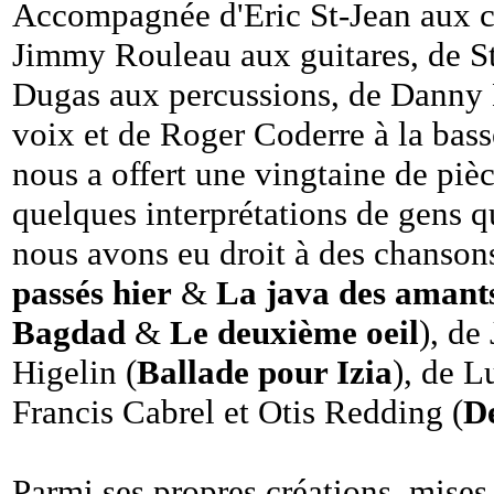
Accompagnée d'Eric St-Jean aux cl
Jimmy Rouleau aux guitares, de Sté
Dugas aux percussions, de Dann
voix et de Roger Coderre à la basse
nous a offert une vingtaine de piè
quelques interprétations de gens qu
nous avons eu droit à des chanson
passés hier
&
La java des amant
Bagdad
&
Le deuxième oeil
), de
Higelin (
Ballade pour Izia
), de L
Francis Cabrel et Otis Redding (
D
Parmi ses propres créations, mise