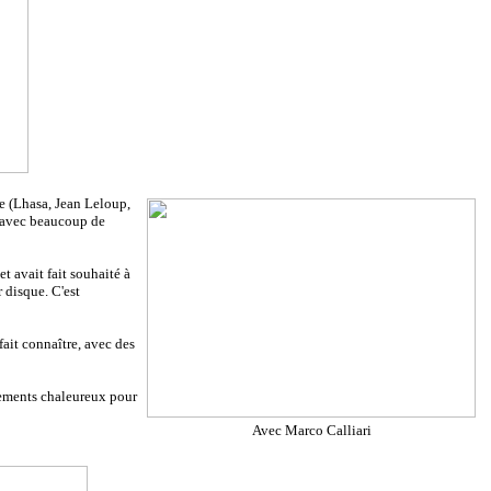
de (Lhasa, Jean Leloup,
i avec beaucoup de
t avait fait souhaité à
 disque. C'est
fait connaître, avec des
angements chaleureux pour
Avec Marco Calliari