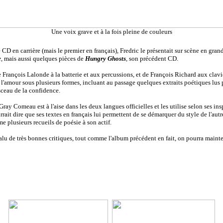
Une voix grave et à la fois pleine de couleurs
e CD en carrière (mais le premier en français), Fredric le présentait sur scène en gra
e
, mais aussi quelques pièces de
Hungry Ghosts
, son précédent CD.
rançois Lalonde à la batterie et aux percussions, et de François Richard aux clavier
 l'amour sous plusieurs formes, incluant au passage quelques extraits poétiques lus p
sceau de la confidence.
ay Comeau est à l'aise dans les deux langues officielles et les utilise selon ses i
rrait dire que ses textes en français lui permettent de se démarquer du style de l'aut
e plusieurs recueils de poésie à son actif.
valu de très bonnes critiques, tout comme l'album précédent en fait, on pourra mainte