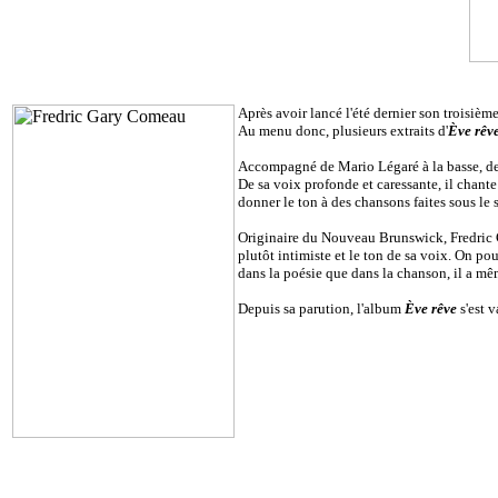
Après avoir lancé l'été dernier son troisièm
Au menu donc, plusieurs extraits d'
Ève rêv
Accompagné de Mario Légaré à la basse, de F
De sa voix profonde et caressante, il chante
donner le ton à des chansons faites sous le 
Originaire du Nouveau Brunswick, Fredric Gr
plutôt intimiste et le ton de sa voix. On pou
dans la poésie que dans la chanson, il a mêm
Depuis sa parution, l'album
Ève rêve
s'est 