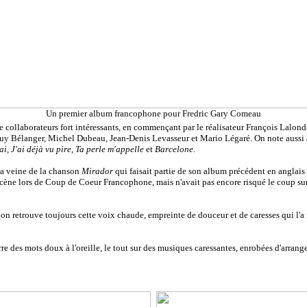
Un premier album francophone pour Fredric Gary Comeau
de collaborateurs fort intéressants, en commençant par le réalisateur François Lalon
 Guy Bélanger, Michel Dubeau, Jean-Denis Levasseur et Mario Légaré. On note auss
ai, J'ai déjà vu pire, Ta perle m'appelle
et
Barcelone
.
 la veine de la chanson
Mirador
qui faisait partie de son album précédent en anglais e
r scène lors de Coup de Coeur Francophone, mais n'avait pas encore risqué le coup sur
on retrouve toujours cette voix chaude, empreinte de douceur et de caresses qui l'a 
 susurre des mots doux à l'oreille, le tout sur des musiques caressantes, enrobées d'arr