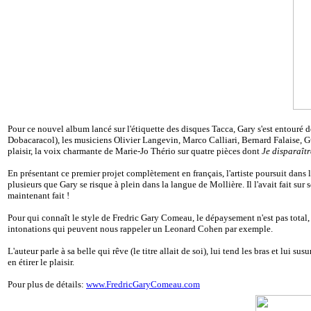
Pour ce nouvel album lancé sur l'étiquette des disques Tacca, Gary s'est entouré 
Dobacaracol), les musiciens Olivier Langevin, Marco Calliari, Bernard Falaise,
plaisir, la voix charmante de Marie-Jo Thério sur quatre pièces dont
Je disparaîtr
En présentant ce premier projet complètement en français, l'artiste poursuit dans
plusieurs que Gary se risque à plein dans la langue de Mollière. Il l'avait fait su
maintenant fait !
Pour qui connaît le style de Fredric Gary Comeau, le dépaysement n'est pas total, 
intonations qui peuvent nous rappeler un Leonard Cohen par exemple.
L'auteur parle à sa belle qui rêve (le titre allait de soi), lui tend les bras et lui
en étirer le plaisir.
Pour plus de détails:
www.FredricGaryComeau.com