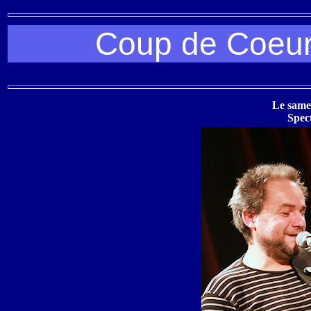
Coup de Coeur
Le same
Spec