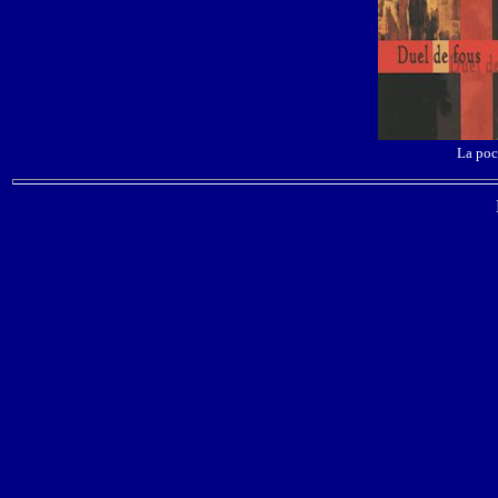
La poc