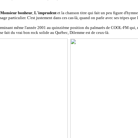
,
Monsieur bonheur
,
L'imprudent
et la chanson titre qui fait un peu figure d'hym
ssage particulier. C'est justement dans ces cas-là, quand on parle avec ses tripes que
o, terminant même l'année 2001 au quinzième position du palmarès de COOL-FM qui, ma
 se fait du vrai bon rock solide au Québec, Dilemme est de ceux-là.