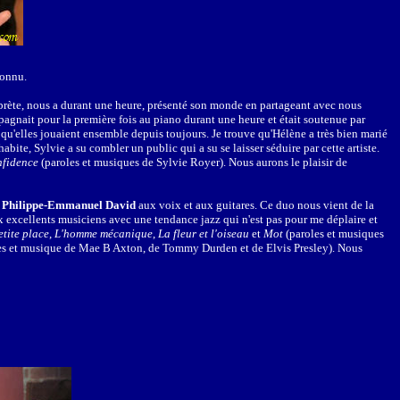
connu.
rprète, nous a durant une heure, présenté son monde en partageant avec nous
mpagnait pour la première fois au piano durant une heure et était soutenue par
ré qu'elles jouaient ensemble depuis toujours. Je trouve qu'Hélène a très bien marié
abite, Sylvie a su combler un public qui a su se laisser séduire par cette artiste.
fidence
(paroles et musiques de Sylvie Royer). Nous aurons le plaisir de
e
Philippe-Emmanuel David
aux voix et aux guitares. Ce duo nous vient de la
ux excellents musiciens avec une tendance jazz qui n'est pas pour me déplaire et
tite place
,
L'homme mécanique
,
La fleur et l'oiseau
et
Mot
(paroles et musiques
es et musique de Mae B Axton, de Tommy Durden et de Elvis Presley). Nous