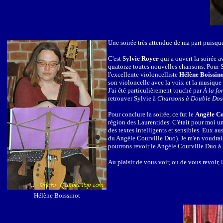
Une soirée très attendue de ma part puisqu
C'est
Sylvie Royer
qui a ouvert la soirée 
quatorze toutes nouvelles chansons. Pour Sy
l'excellente violoncelliste
Hélène Boissin
son violoncelle avec la voix et la musique d
J'ai été particulièrement touché par
À la fo
retrouver Sylvie à
Chansons à Double Dos
Pour conclure la soirée, ce fut le
Angèle Co
région des Laurentides. C'était pour moi un
des textes intelligents et sensibles. Eux aus
du Angèle Courville Duo). Je m'en voudrai
pourrons revoir le Angèle Courville Duo à
Au plaisir de vous voir, ou de vous revoir, 
Hélène Boissinot