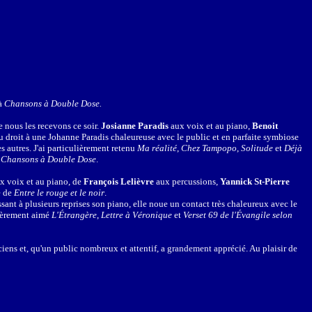
 à
Chansons à Double Dose.
e nous les recevons ce soir.
Josianne Paradis
aux voix et au piano,
Benoit
u droit à une Johanne Paradis chaleureuse avec le public et en parfaite symbiose
s autres. J'ai particulièrement retenu
Ma réalité
,
Chez Tampopo
,
Solitude
et
Déjà
à
Chansons à Double Dose
.
x voix et au piano, de
François Lelièvre
aux percussions,
Yannick St-Pierre
e de
Entre le rouge et le noir
.
sant à plusieurs reprises son piano, elle noue un contact très chaleureux avec le
lièrement aimé
L'Étrangère
,
Lettre à Véronique
et
Verset 69 de l'Évangile selon
ens et, qu'un public nombreux et attentif, a grandement apprécié. Au plaisir de