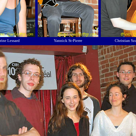
rine Lessard
Yannick St-Pierre
Christian Sz