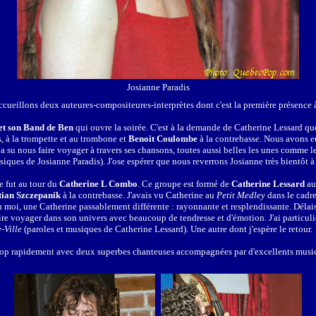
Josianne Paradis
accueillons deux auteures-compositeures-interprètes dont c'est la première présence
et son Band de Ben
qui ouvre la soirée. C'est à la demande de Catherine Lessard qu
, à la trompette et au trombone et
Benoit Coulombe
à la contrebasse. Nous avons e
 a su nous faire voyager à travers ses chansons, toutes aussi belles les unes comme le
siques de Josianne Paradis). J'ose espérer que nous reverrons Josianne très bientôt 
ce fut au tour du
Catherine L Combo
. Ce
groupe est formé de
Catherine Lessard
au
tian Szczepanik
à la contrebasse. J'avais vu Catherine au
Petit Medley
dans le cadr
on moi, une Catherine passablement différente : rayonnante et resplendissante. Délais
aire voyager dans son univers avec beaucoup de tendresse et d'émotion. J'ai particu
-Ville
(paroles et musiques de Catherine Lessard). Une autre dont j'espère le retour.
trop rapidement avec deux superbes chanteuses accompagnées par d'excellents musici