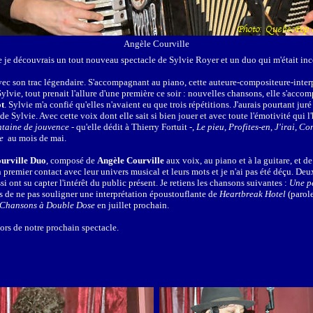
Angèle Courville
e je découvrais un tout nouveau spectacle de Sylvie Royer et un duo qui m'était in
avec son trac légendaire. S'accompagnant au piano, cette auteure-compositeure-inte
lvie, tout prenait l'allure d'une première ce soir : nouvelles chansons, elle s'acco
ot
. Sylvie m'a confié qu'elles n'avaient eu que trois répétitions. J'aurais pourtant ju
e Sylvie. Avec cette voix dont elle sait si bien jouer et avec toute l'émotivité qui l'h
ntaine de jouvence
- qu'elle dédit à Thierry Fortuit -,
Le pieu
,
Profites-en
,
J'irai
,
Con
e
au mois de mai.
urville Duo
, composé de
Angèle Courville
aux voix, au piano et à la guitare, et d
 premier contact avec leur univers musical et leurs mots et je n'ai pas été déçu. De
si ont su capter l'intérêt du public présent. Je retiens les chansons suivantes :
Une pe
s de ne pas souligner une interprétation époustouflante de
Heartbreak Hotel
(parol
Chansons à Double Dose
en juillet prochain.
lors de notre prochain spectacle.