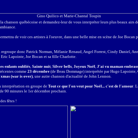
Gino Quilico et Marie-Chantal Toupin
 la chanson québécoise et demandez-leur de vous interpréter leurs plus beaux airs d
'ambiance.
mettra de voir ces artistes à l'oeuvre, dans une belle mise en scène de Joe Bocan p
m regroupe donc Patrick Norman, Mélanie Renaud, Angel Forrest, Cindy Daniel, An
 Eric Lapointe, Joe Bocan et sa fille Charlotte.
es enfants oubliés
,
Sainte nuit
,
Silver bells
,
Joyeux Noël
,
J'ai vu maman embrasse
 récentes comme
23 décembre
(de Beau Dommage) interprétée par Hugo Lapointe,
xmas (war is over)
, une autre chanson d'actualité de John Lennon.
n interprétation en groupe de
Tout ce que l'on veut pour Noël... c'est de l'amour
. 
 de 90 minutes le 1er décembre prochain.
des fêtes !