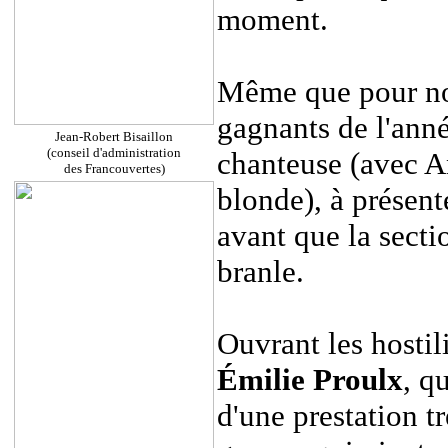
moment.
Même que pour nous
gagnants de l'ann
Jean-Robert Bisaillon
(conseil d'administration
chanteuse (avec An
des Francouvertes)
blonde), à présen
avant que la secti
branle.
Ouvrant les hostil
Émilie Proulx
, q
d'une prestation t