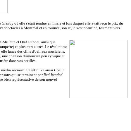
Granby où elle s'était rendue en finale et lors duquel elle avait reçu le prix du
ux spectacles à Montréal et en tournée, son style s'est peaufiné, tournant vers
t-Millette et Olaf Gundel, ainsi que
pette) et plusieurs autres. Le résultat est
lle lance des clins d'oeil aux musiciens,
s
, une chanson d'amour un peu cynique et
rière dans vos oreilles.
es média sociaux. On retrouve aussi
Coeur
chansons qui se terminent par
Red-headed
âme bien représentative de son nouvel