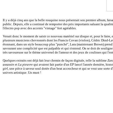
Il y a déjà cinq ans que la belle rouquine nous présentait son premier album, faisa
public. Depuis, elle a continué de remporter des prix importants saluant la qualité
l'électro pop avec des accents "vintage" fort agréables.
Venait donc le moment de saisir ce nouveau matériel sur disque et, pour le faire, 
plusieurs musiciens chevronnés dont les Francis Covan (violon), Cédric Dind-Lavoi
étonnant, dans un style beaucoup plus "punché", Lara (maintenant Brown) prend p
savourant une complicité que est palpable et qui s'entend. On se doit de soulign
très savoureuse sur le thème universel de l'amour et des jeux de coulisses qui l'e
Quelques extraits ont déjà fait leur chemin de façon digitale, telle la sublime
Zan
assassin
et
La pieuvre
qui avaient fait partie d'un EP lancé l'année dernière, hist
girl
, une pièce à saveur soul dotée d'un beat accrocheur et qui se veut une sorte
univers artistique. Un must !