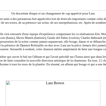
Un deuxième disque et un changement de cap apprécié pour Lara
nt suite à des prestations fort appréciées lors de festivals importants comme celui de 
 de ses textes, de sa présence sur scène, de ses interprétations, etc. Après de nombre
elle s'est entourée d'une équipe d'expérience comprenant les co-réalisateurs Eric Wes
e (basse), Alexis Martin (batterie), Guido del Fabro (violon), Charles Imbeault (trom
ossession de la scène comme jamais auparavant, elle bouge, danse et se déhanche, e
er la présence de Damien Robitaille en duo avec Lara sur la pièce
Jamais dire jamai
ntourent. Sensuelle à souhait, cette chanson mérite amplement de faire une longue car
zibar
qui ouvre le bal sur l'album et qui l'avait précédé sur iTunes ainsi que dans l
oire de faire connaître la nouvelle direction artistique de la chanteuse. En tout, 11 
 d'hymne à tous les roux de la planète. En résumé, un album qui bouge et qui a une 