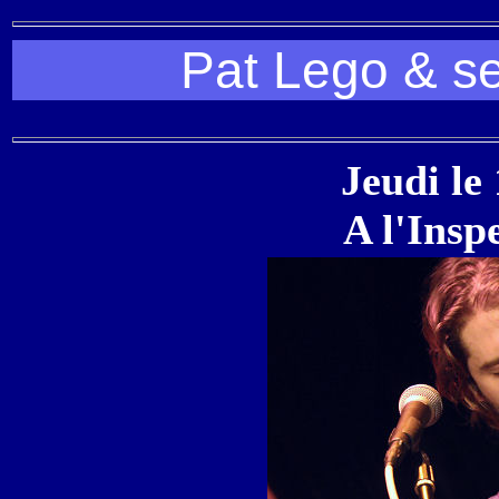
Pat Lego & se
Jeudi le
A l'Insp