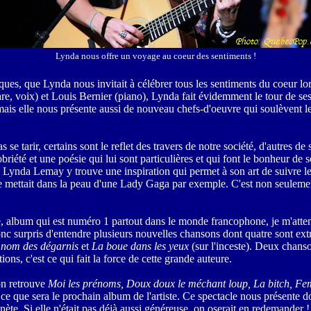
Lynda nous offre un voyage au coeur des sentiments !
ques, que Lynda nous invitait à célébrer tous les sentiments du coeur lo
e, voix) et Louis Bernier (piano), Lynda fait évidemment le tour de ses
mais elle nous présente aussi de nouveau chefs-d'oeuvre qui soulèvent l
 se tarir, certains sont le reflet des travers de notre société, d'autres 
obriété et une poésie qui lui sont particulières et qui font le bonheur de s
Lynda Lemay y trouve une inspiration qui permet à son art de suivre le
le se mettait dans la peau d'une Lady Gaga par exemple. C'est non seuleme
re, album qui est numéro 1 partout dans le monde francophone, je m'atten
 donc surpris d'entendre plusieurs nouvelles chansons dont quatre sont e
 nom des dégarnis
et
La boue dans les yeux
(sur l'inceste). Deux chans
ns, c'est ce qui fait la force de cette grande auteure.
on retrouve
Moi les prénoms, Doux doux le méchant loup, La bitch, F
 que sera le prochain album de l'artiste. Ce spectacle nous présente don
ète. Si elle n'était pas déjà aussi généreuse, on oserait en redemander !