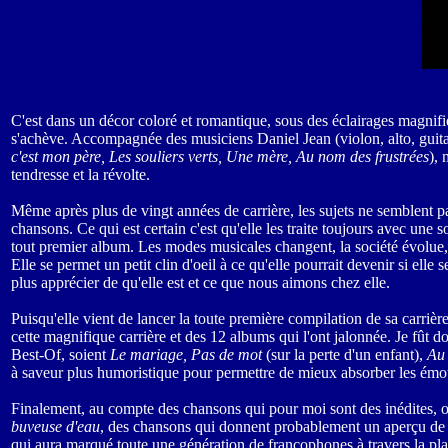
C'est dans un décor coloré et romantique, sous des éclairages magnifi
s'achève. Accompagnée des musiciens Daniel Jean (violon, alto, guitar
c'est mon père, Les souliers verts, Une mère, Au nom des frustrées
), 
tendresse et la révolte.
Même après plus de vingt années de carrière, les sujets ne semblent pas
chansons. Ce qui est certain c'est qu'elle les traite toujours avec une s
tout premier album. Les modes musicales changent, la société évolue, 
Elle se permet un petit clin d'oeil à ce qu'elle pourrait devenir si el
plus apprécier de qu'elle est et ce que nous aimons chez elle.
Puisqu'elle vient de lancer la toute première compilation de sa carriè
cette magnifique carrière et des 12 albums qui l'ont jalonnée. Je fût
Best-Of, soient
Le mariage, Pas de mot
(sur la perte d'un enfant),
Au
à saveur plus humoristique pour permettre de mieux absorber les émotio
Finalement, au compte des chansons qui pour moi sont des inédites, 
buveuse d'eau
, des chansons qui donnent probablement un aperçu de ce
qui aura marqué toute une génération de francophones à travers la plan