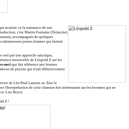
qui avaient vu la naissance de son
production, c'est Martin Fontaine (Terracine)
cussions), accompagnés de quelques
is talentueuses jeunes femmes qui étaient
ce soit par une approche satyrique,
présence renouvelée de Léopold Z sur les
ez-moi
) qui fait référence aux bonnes
s shows de piscine qui n'ont définitivement
un texte de Léo-Paul Lauzon ou
Tout le
 l'Interprétation de cette chanson fort intéressante sur les boomers qui ne
vec Lise Boyer.
old Z !