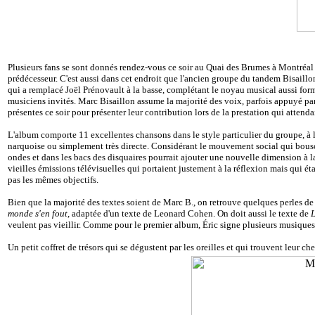
Plusieurs fans se sont donnés rendez-vous ce soir au Quai des Brumes à Montréal
prédécesseur. C'est aussi dans cet endroit que l'ancien groupe du tandem Bisaill
qui a remplacé Joël Prénovault à la basse, complétant le noyau musical aussi for
musiciens invités. Marc Bisaillon assume la majorité des voix, parfois appuyé par
présentes ce soir pour présenter leur contribution lors de la prestation qui attendai
L'album comporte 11 excellentes chansons dans le style particulier du groupe, à la
narquoise ou simplement très directe. Considérant le mouvement social qui bouscu
ondes et dans les bacs des disquaires pourrait ajouter une nouvelle dimension à la 
vieilles émissions télévisuelles qui portaient justement à la réflexion mais qui 
pas les mêmes objectifs.
Bien que la majorité des textes soient de Marc B., on retrouve quelques perles de 
monde s'en fout
, adaptée d'un texte de Leonard Cohen. On doit aussi le texte de
L
veulent pas vieillir. Comme pour le premier album, Éric signe plusieurs musiqu
Un petit coffret de trésors qui se dégustent par les oreilles et qui trouvent leur