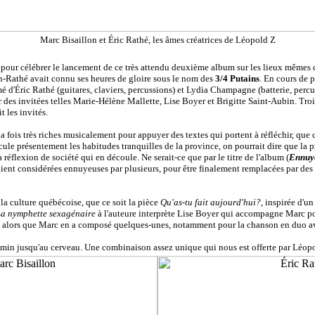
Marc Bisaillon et Éric Rathé, les âmes créatrices de Léopold Z
 pour célébrer le lancement de ce très attendu deuxième album sur les lieux mêmes 
on-Rathé avait connu ses heures de gloire sous le nom des
3/4 Putains
. En cours de 
mé d'Éric Rathé (guitares, claviers, percussions) et Lydia Champagne (batterie, per
 des invitées telles Marie-Hélène Mallette, Lise Boyer et Brigitte Saint-Aubin. Tro
t les invités.
 fois très riches musicalement pour appuyer des textes qui portent à réfléchir, que 
le présentement les habitudes tranquilles de la province, on pourrait dire que la 
réflexion de société qui en découle. Ne serait-ce que par le titre de l'album (
Ennuy
étaient considérées ennuyeuses par plusieurs, pour être finalement remplacées par de
la culture québécoise, que ce soit la pièce
Qu'as-tu fait aujourd'hui?
, inspirée d'
a nymphette sexagénaire
à l'auteure interprète Lise Boyer qui accompagne Marc pour
es alors que Marc en a composé quelques-unes, notamment pour la chanson en duo a
 chemin jusqu'au cerveau. Une combinaison assez unique qui nous est offerte par Léop