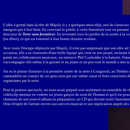
L'idée à germé dans la tête de Majoly il y a quelques mois déjà, soit de s'associer
mangent pas à leur faim. En conviant le public à venir fraterniser tout en prenant l'
directeur de
Terre sans frontières
. En reversant tous les profits de la soirée à l
(ou dîner), ce qui est essentiel à leur bonne réussite scolaire.
Avec toute l'énergie déployée par Majoly, il n'est pas surprenant que son idée ait 
occasion, elle a su s'entourer d'une belle équipe qui croit en son projet, incluan
parmi ses collaborateurs musicaux, on retrouve Phil Coulombe à la batterie, Fran
s'accompagne elle-même à la guitare et au piano et un peu tout le monde a mis l
J'ai eu le plaisir d'assister à la première soirée de la série à Longueuil, au Théâtr
camaraderie au contact de ces gens unis par une même cause et forts conscients de l'
organismes par la suite.
Pour la portion spectacle, on nous avait préparé non seulement un ensemble de ch
vidéoclip mettant en vedette un jeune garçon du nom de Thomas et qu'il est possib
chansons de son nouvel album en préparation, un CD qui devrait sortir l'automne p
l'état d'esprit de l'artiste envers son univers musical et son implication auprès des