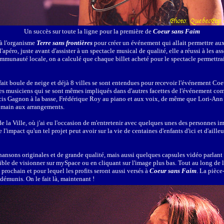
Un succès sur toute la ligne pour la première de
Coeur sans Faim
 à l'organisme
Terre sans frontières
pour créer un événement qui allait permettre aux
apéro, juste avant d'assister à un spectacle musical de qualité, elle a réussi à les as
a communauté locale, on a calculé que chaque billet acheté pour le spectacle permettr
fait boule de neige et déjà 8 villes se sont entendues pour recevoir l'événement Coeu
t les musiciens qui se sont mêmes impliqués dans d'autres facettes de l'événement com
cis Gagnon à la basse, Frédérique Roy au piano et aux voix, de même que Lori-Ann L
a main aux arrangements.
e de la Ville, où j'ai eu l'occasion de m'entretenir avec quelques unes des personnes i
impact qu'un tel projet peut avoir sur la vie de centaines d'enfants d'ici et d'ailleur
ansons originales et de grande qualité, mais aussi quelques capsules vidéo parlant
le de visionner sur mySpace ou en cliquant sur l'image plus bas. Tout au long de la 
rochain et pour lequel les profits seront aussi versés à
Coeur sans Faim
. La pièce
 démunis. On le fait là, maintenant !