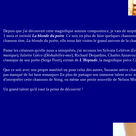
Depuis que j'ai découvert cette magnifique auteure compositrice, je vais de surpri
1 mois et intitulé
La blonde du poète
. Ce soir, en plus de faire quelques chanson
chanson titre,
La blonde du poète
, elle nous fait visiter le grand univers de la c
Parmi les créateurs qu'elle nous a interprétés, j'ai reconnu les Sylvain Lelièvre (
Le
musique
), Juliette Gréco (
Déshabillez-moi
), Richard Desjardins, Charles Aznavour
classique de son poète (Serge Fiori), extrait de
L'Heptade
, la magnifique pièce
C
Que ce soit avec son propre matériel ou pour celui des autres, Suzanne arrive chaqu
pas manqué de lui faire remarquer. En plus de partager son immense talent avec nou
d'interpréter cette chansons de Sting, ou même une petite nouvelle de Nelson Min
Un grand talent qu'il vaut la peine de découvrir !