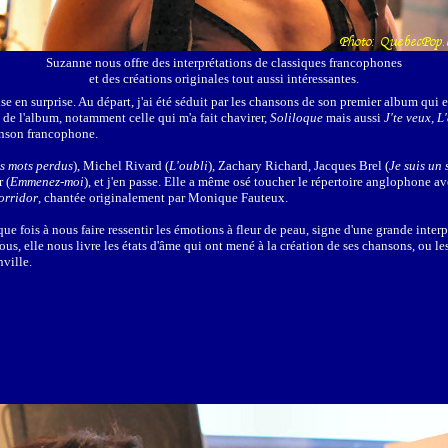
Suzanne nous offre des interprétations de classiques francophones
et des créations originales tout aussi intéressantes.
se en surprise. Au départ, j'ai été séduit par les chansons de son premier album qui 
s de l'album, notamment celle qui m'a fait chavirer,
Soliloque
mais aussi
J'te veux, L
hanson francophone.
s mots perdus
), Michel Rivard (
L'oubli
), Zachary Richard, Jacques Brel (
Je suis un 
 (
Emmenez-moi
), et j'en passe. Elle a même osé toucher le répertoire anglophone av
orridor
, chantée originalement par Monique Fauteux.
e fois à nous faire ressentir les émotions à fleur de peau, signe d'une grande interpr
s, elle nous livre les états d'âme qui ont mené à la création de ses chansons, ou les
ville.