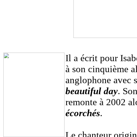
Il a écrit pour Isa
à son cinquième a
anglophone avec s
beautiful day
. So
remonte à 2002 alo
écorchés
.
Le chanteur origin