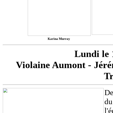
Karina Murray
Lundi le 
Violaine Aumont - Jéré
T
De
du
l'