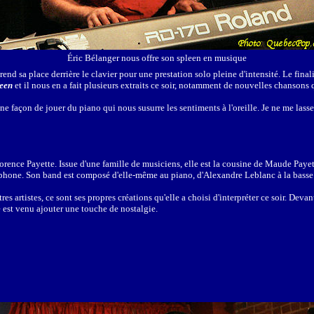
Éric Bélanger nous offre son spleen en musique
end sa place derrière le clavier pour une prestation solo pleine d'intensité. Le fina
een
et il nous en a fait plusieurs extraits ce soir, notamment de nouvelles chansons 
une façon de jouer du piano qui nous susurre les sentiments à l'oreille. Je ne me lass
rence Payette. Issue d'une famille de musiciens, elle est la cousine de Maude Payet
phone. Son band est composé d'elle-même au piano, d'Alexandre Leblanc à la basse 
es artistes, ce sont ses propres créations qu'elle a choisi d'interpréter ce soir. Deva
 est venu ajouter une touche de nostalgie.