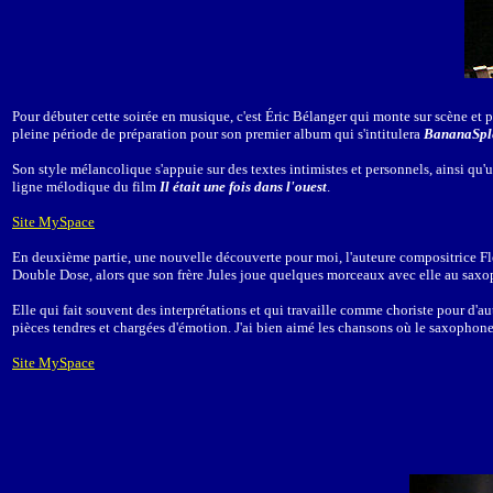
Pour débuter cette soirée en musique, c'est Éric Bélanger qui monte sur scène et pr
pleine période de préparation pour son premier album qui s'intitulera
BananaSpl
Son style mélancolique s'appuie sur des textes intimistes et personnels, ainsi qu'
ligne mélodique du film
Il était une fois dans l'ouest
.
Site MySpace
En deuxième partie, une nouvelle découverte pour moi, l'auteure compositrice Flo
Double Dose, alors que son frère Jules joue quelques morceaux avec elle au saxo
Elle qui fait souvent des interprétations et qui travaille comme choriste pour d'autr
pièces tendres et chargées d'émotion. J'ai bien aimé les chansons où le saxophone
Site MySpace