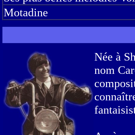
Motadine
Née à Sh
nom Caro
compositr
connaîtr
fantaisis