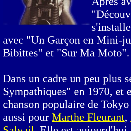
Après av
"Découve
s'instal
avec "Un Garçon en Mini-ju
Bibittes" et "Sur Ma Moto".
Dans un cadre un peu plus sé
Sympathiques" en 1970, et es
chanson populaire de Toky
aussi pour
Marthe Fleurant
,
Salvail
. Elle est aujourd'hu