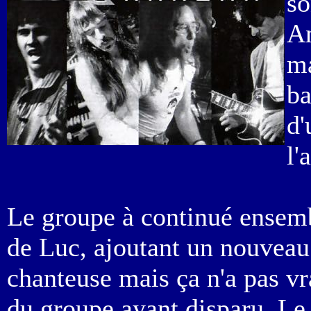
so
An
ma
ba
d'
l'
Le groupe à continué ensemb
de Luc, ajoutant un nouveau 
chanteuse mais ça n'a pas vr
du groupe ayant disparu. Le