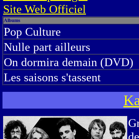
Site Web Officiel
Albums
Pop Culture
Nulle part ailleurs
On dormira demain (DVD)
Les saisons s'tassent
Ka
Gr
d