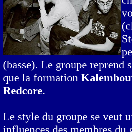
vo
(c
St
pe
(basse). Le groupe reprend
que la formation
Kalembou
Redcore
.
Le style du groupe se veut u
influences des membres du g