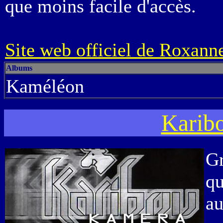
que moins facile d'accès.
Site web officiel de Roxann
Albums
Kaméléon
Karib
Gr
qu
au