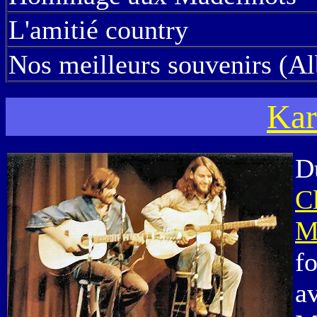
L'amitié country
Nos meilleurs souvenirs (A
Kar
D
C
M
fo
a