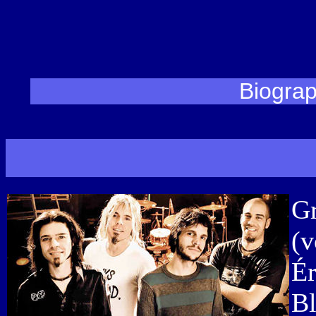
Biograp
Gr
(v
Ér
Bl