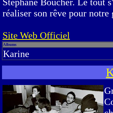
Stéphane Boucher. Le tout s'é
réaliser son rêve pour notre 
Site Web Officiel
Albums
Karine
K
Gr
Co
ch